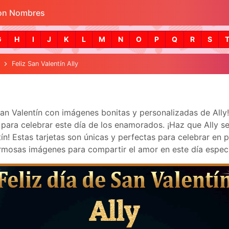
con Nombres
Skip to main content
G
H
I
J
K
L
M
N
O
P
Q
R
S
Feliz San Valentín Ally
San Valentín con imágenes bonitas y personalizadas de All
ara celebrar este día de los enamorados. ¡Haz que Ally se si
! Estas tarjetas son únicas y perfectas para celebrar en p
mosas imágenes para compartir el amor en este día especi