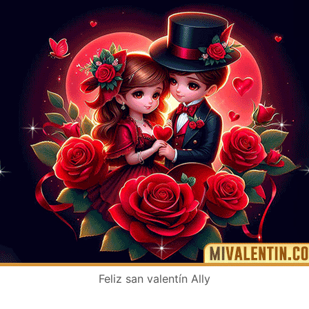
Feliz san valentín Ally