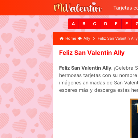
Tarjetas 
A
B
C
D
E
F
Home
Ally
Feliz San Valentín Ally
Feliz San Valentín Ally
Feliz San Valentín Ally
. ¡Celebra 
hermosas tarjetas con su nombre p
imágenes animadas de San Valentín
esperes más y descarga estas her