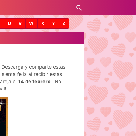
T
U
V
W
X
Y
Z
y! Descarga y comparte estas
enta feliz al recibir estas
areja el
14 de febrero
. ¡No
al!