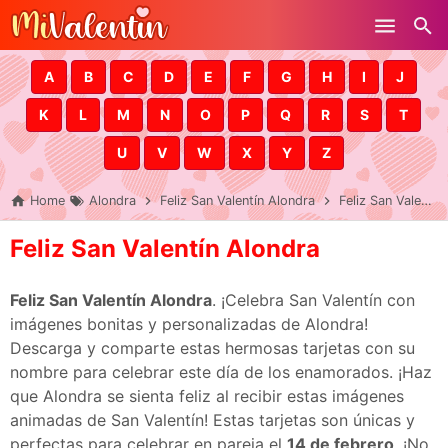
Skip to main content
A
B
C
D
E
F
G
H
I
J
K
L
M
N
O
P
Q
R
S
T
U
V
W
X
Y
Z
Home
Alondra
Feliz San Valentín Alondra
Feliz San Valentín Alondra
Feliz San Valentín Alondra
Feliz San Valentín Alondra
. ¡Celebra San Valentín con
imágenes bonitas y personalizadas de Alondra!
Descarga y comparte estas hermosas tarjetas con su
nombre para celebrar este día de los enamorados. ¡Haz
que Alondra se sienta feliz al recibir estas imágenes
animadas de San Valentín! Estas tarjetas son únicas y
perfectas para celebrar en pareja el
14 de febrero
. ¡No