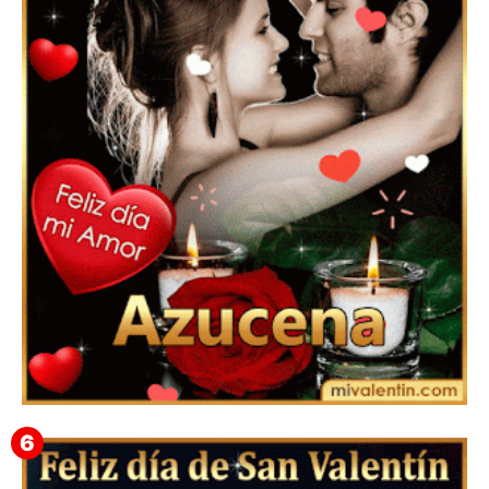
Feliz San Valentín Eudocia