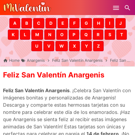
Skip to main content
A
B
C
D
E
F
G
H
I
J
K
L
M
N
O
P
Q
R
S
T
U
V
W
X
Y
Z
Home
Anargenis
Feliz San Valentín Anargenis
Feliz San Valentín Anargenis
Feliz San Valentín Anargenis
Feliz San Valentín Anargenis
. ¡Celebra San Valentín con
imágenes bonitas y personalizadas de Anargenis!
Descarga y comparte estas hermosas tarjetas con su
nombre para celebrar este día de los enamorados. ¡Haz
que Anargenis se sienta feliz al recibir estas imágenes
animadas de San Valentín! Estas tarjetas son únicas y
perfectas para celebrar en pareja el
14 de febrero
. ¡No