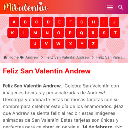
Skip to main content
A
B
C
D
E
F
G
H
I
J
K
L
M
N
O
P
Q
R
S
T
U
V
W
X
Y
Z
Home
Andrew
Feliz San Valentín Andrew
Feliz San Valentín Andrew
Feliz San Valentín Andrew
Feliz San Valentín Andrew
. ¡Celebra San Valentín con
imágenes bonitas y personalizadas de Andrew!
Descarga y comparte estas hermosas tarjetas con su
nombre para celebrar este día de los enamorados. ¡Haz
que Andrew se sienta feliz al recibir estas imágenes
animadas de San Valentín! Estas tarjetas son únicas y
perfectas para celebrar en pareja el
14 de febrero
. ¡No