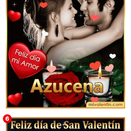
Feliz San Valentín Eudocia