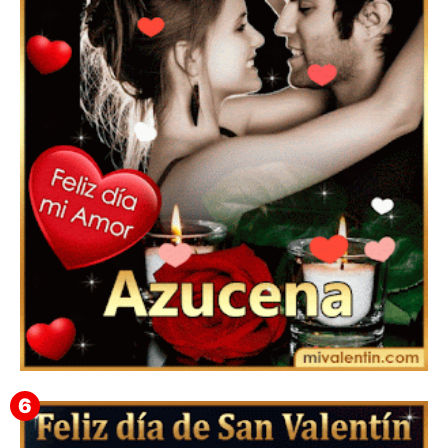
Feliz San Valentín Eudocia