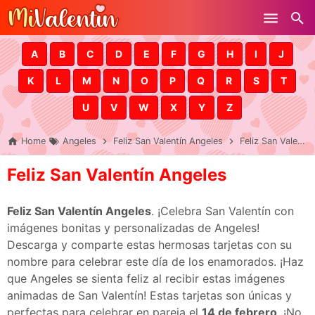
Skip to main content
A
B
C
D
E
F
G
H
I
J
K
L
M
N
O
P
Q
R
S
T
U
V
W
X
Y
Z
Home
Angeles
Feliz San Valentín Angeles
Feliz San Valentín Angeles
Feliz San Valentín Angeles
Feliz San Valentín Angeles
. ¡Celebra San Valentín con
imágenes bonitas y personalizadas de Angeles!
Descarga y comparte estas hermosas tarjetas con su
nombre para celebrar este día de los enamorados. ¡Haz
que Angeles se sienta feliz al recibir estas imágenes
animadas de San Valentín! Estas tarjetas son únicas y
perfectas para celebrar en pareja el
14 de febrero
. ¡No