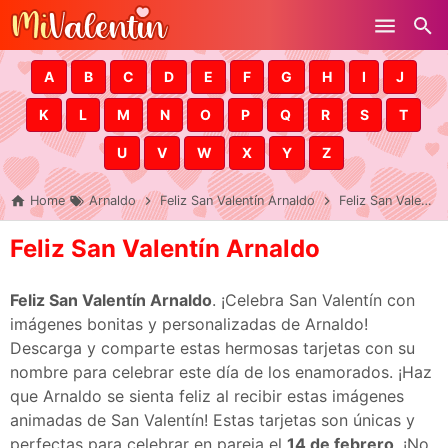
Skip to main content
A
B
C
D
E
F
G
H
I
J
K
L
M
N
O
P
Q
R
S
T
U
V
W
X
Y
Z
Home
Arnaldo
Feliz San Valentín Arnaldo
Feliz San Valentín Arnaldo
Feliz San Valentín Arnaldo
Feliz San Valentín Arnaldo
. ¡Celebra San Valentín con
imágenes bonitas y personalizadas de Arnaldo!
Descarga y comparte estas hermosas tarjetas con su
nombre para celebrar este día de los enamorados. ¡Haz
que Arnaldo se sienta feliz al recibir estas imágenes
animadas de San Valentín! Estas tarjetas son únicas y
perfectas para celebrar en pareja el
14 de febrero
. ¡No