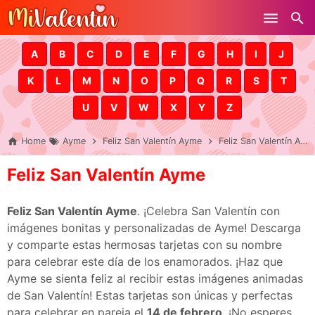
Skip to main content
A
B
C
D
E
F
G
H
I
J
K
L
M
N
O
P
Q
R
S
T
U
V
W
X
Y
Z
Home
Ayme
Feliz San Valentín Ayme
Feliz San Valentín Ayme
Feliz San Valentín Ayme
Feliz San Valentín Ayme
. ¡Celebra San Valentín con
imágenes bonitas y personalizadas de Ayme! Descarga
y comparte estas hermosas tarjetas con su nombre
para celebrar este día de los enamorados. ¡Haz que
Ayme se sienta feliz al recibir estas imágenes animadas
de San Valentín! Estas tarjetas son únicas y perfectas
para celebrar en pareja el
14 de febrero
. ¡No esperes