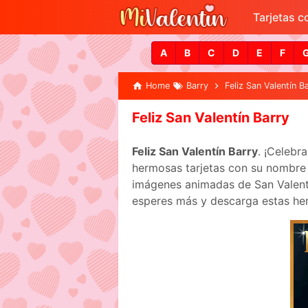
Tarjetas 
A
B
C
D
E
F
Home
Barry
Feliz San Valentín B
Feliz San Valentín Barry
Feliz San Valentín Barry
. ¡Celebr
hermosas tarjetas con su nombre p
imágenes animadas de San Valentín
esperes más y descarga estas her