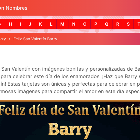
con Nombres
Skip to main content
G
H
I
J
K
L
M
N
O
P
Q
R
S
arry
Feliz San Valentín Barry
a San Valentín con imágenes bonitas y personalizadas de B
ara celebrar este día de los enamorados. ¡Haz que Barry se 
! Estas tarjetas son únicas y perfectas para celebrar en p
mosas imágenes para compartir el amor en este día especi