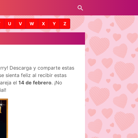
T
U
V
W
X
Y
Z
arry! Descarga y comparte estas
sienta feliz al recibir estas
areja el
14 de febrero
. ¡No
al!