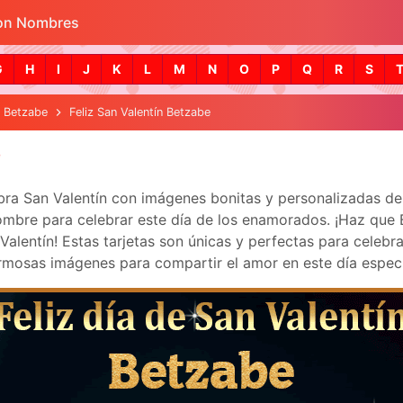
con Nombres
Skip to main content
G
H
I
J
K
L
M
N
O
P
Q
R
S
n Betzabe
Feliz San Valentín Betzabe
e
ebra San Valentín con imágenes bonitas y personalizadas 
mbre para celebrar este día de los enamorados. ¡Haz que Be
lentín! Estas tarjetas son únicas y perfectas para celebra
mosas imágenes para compartir el amor en este día especi