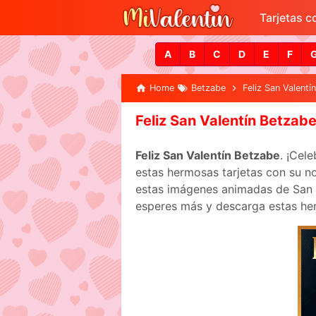
Tarjetas 
A
B
C
D
E
F
Home
Betzabe
Feliz San Valentí
Feliz San Valentín Betzab
Feliz San Valentín Betzabe
. ¡Cel
estas hermosas tarjetas con su no
estas imágenes animadas de San Va
esperes más y descarga estas her