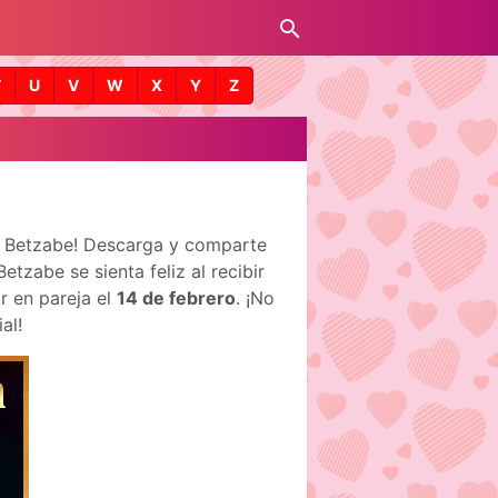
T
U
V
W
X
Y
Z
de Betzabe! Descarga y comparte
tzabe se sienta feliz al recibir
r en pareja el
14 de febrero
. ¡No
al!