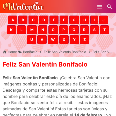
Skip to main content
A
B
C
D
E
F
G
H
I
J
K
L
M
N
O
P
Q
R
S
T
U
V
W
X
Y
Z
Home
Bonifacio
Feliz San Valentín Bonifacio
Feliz San Valentín Bonifacio
Feliz San Valentín Bonifacio
Feliz San Valentín Bonifacio
. ¡Celebra San Valentín con
imágenes bonitas y personalizadas de Bonifacio!
Descarga y comparte estas hermosas tarjetas con su
nombre para celebrar este día de los enamorados. ¡Haz
que Bonifacio se sienta feliz al recibir estas imágenes
animadas de San Valentín! Estas tarjetas son únicas y
perfectas para celebrar en pareja el
14 de febrero
. ¡No