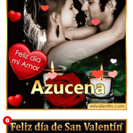
Feliz San Valentín Eudocia