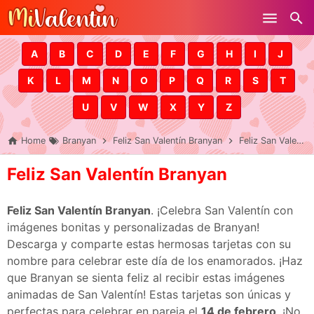
Skip to main content
A
B
C
D
E
F
G
H
I
J
K
L
M
N
O
P
Q
R
S
T
U
V
W
X
Y
Z
Home
Branyan
Feliz San Valentín Branyan
Feliz San Valentín Branyan
Feliz San Valentín Branyan
Feliz San Valentín Branyan
. ¡Celebra San Valentín con
imágenes bonitas y personalizadas de Branyan!
Descarga y comparte estas hermosas tarjetas con su
nombre para celebrar este día de los enamorados. ¡Haz
que Branyan se sienta feliz al recibir estas imágenes
animadas de San Valentín! Estas tarjetas son únicas y
perfectas para celebrar en pareja el
14 de febrero
. ¡No