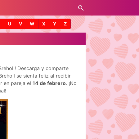
T
U
V
W
X
Y
Z
 Breholl! Descarga y comparte
holl se sienta feliz al recibir
r en pareja el
14 de febrero
. ¡No
al!