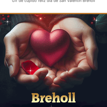
Gif de cupido feliz día de San Valentin Breholl