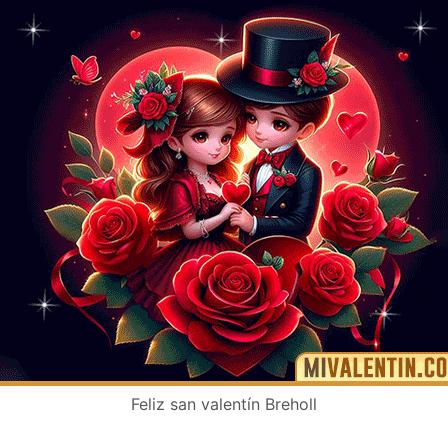
Feliz san valentín Breholl