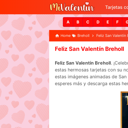
Tarjetas 
A
B
C
D
E
F
Home
Breholl
Feliz San Valentín 
Feliz San Valentín Breholl
Feliz San Valentín Breholl
. ¡Cele
estas hermosas tarjetas con su no
estas imágenes animadas de San Va
esperes más y descarga estas her