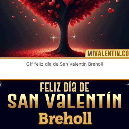
Gif feliz día de San Valentin Breholl