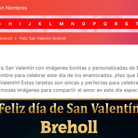
con Nombres
Skip to main content
G
H
I
J
K
L
M
N
O
P
Q
R
S
Breholl
Feliz San Valentín Breholl
bra San Valentín con imágenes bonitas y personalizadas de
mbre para celebrar este día de los enamorados. ¡Haz que Bre
lentín! Estas tarjetas son únicas y perfectas para celebra
mosas imágenes para compartir el amor en este día especi