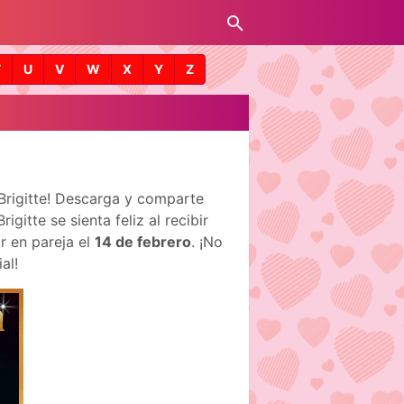
T
U
V
W
X
Y
Z
 Brigitte! Descarga y comparte
itte se sienta feliz al recibir
r en pareja el
14 de febrero
. ¡No
al!