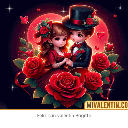
Feliz san valentín Brigitte