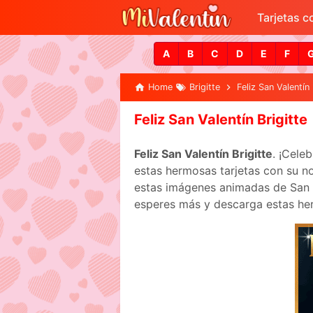
Tarjetas 
A
B
C
D
E
F
Home
Brigitte
Feliz San Valentín 
Feliz San Valentín Brigitte
Feliz San Valentín Brigitte
. ¡Cele
estas hermosas tarjetas con su no
estas imágenes animadas de San Va
esperes más y descarga estas her