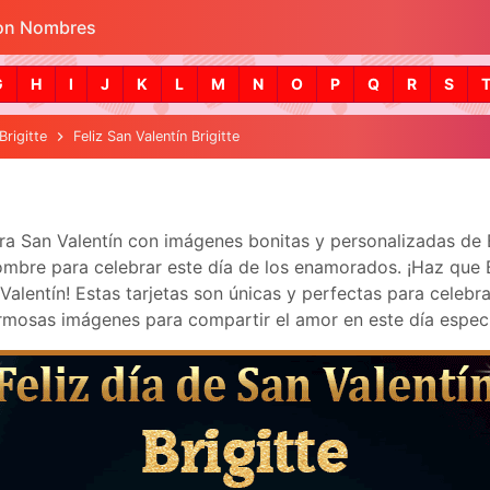
con Nombres
Skip to main content
G
H
I
J
K
L
M
N
O
P
Q
R
S
Brigitte
Feliz San Valentín Brigitte
bra San Valentín con imágenes bonitas y personalizadas de
mbre para celebrar este día de los enamorados. ¡Haz que Brig
lentín! Estas tarjetas son únicas y perfectas para celebra
mosas imágenes para compartir el amor en este día especi