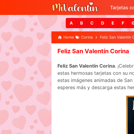
Tarjetas 
A
B
C
D
E
F
Home
Corina
Feliz San Valentín 
Feliz San Valentín Corina
Feliz San Valentín Corina
. ¡Celeb
estas hermosas tarjetas con su no
estas imágenes animadas de San Va
esperes más y descarga estas her