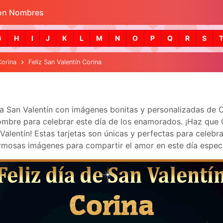
con Nombres
Skip to main content
G
H
I
J
K
L
M
N
O
P
Q
R
S
Corina
Feliz San Valentín Corina
ra San Valentín con imágenes bonitas y personalizadas de
mbre para celebrar este día de los enamorados. ¡Haz que Cor
lentín! Estas tarjetas son únicas y perfectas para celebra
mosas imágenes para compartir el amor en este día especi