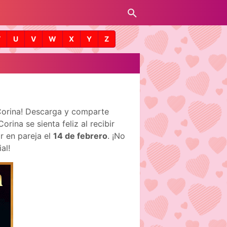
T
U
V
W
X
Y
Z
 Corina! Descarga y comparte
ina se sienta feliz al recibir
r en pareja el
14 de febrero
. ¡No
al!