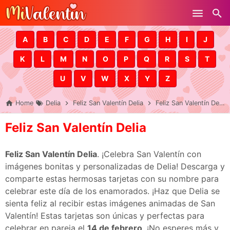
Skip to main content
A
B
C
D
E
F
G
H
I
J
K
L
M
N
O
P
Q
R
S
T
U
V
W
X
Y
Z
Home
Delia
Feliz San Valentín Delia
Feliz San Valentín Delia
Feliz San Valentín Delia
Feliz San Valentín Delia
. ¡Celebra San Valentín con
imágenes bonitas y personalizadas de Delia! Descarga y
comparte estas hermosas tarjetas con su nombre para
celebrar este día de los enamorados. ¡Haz que Delia se
sienta feliz al recibir estas imágenes animadas de San
Valentín! Estas tarjetas son únicas y perfectas para
celebrar en pareja el
14 de febrero
. ¡No esperes más y