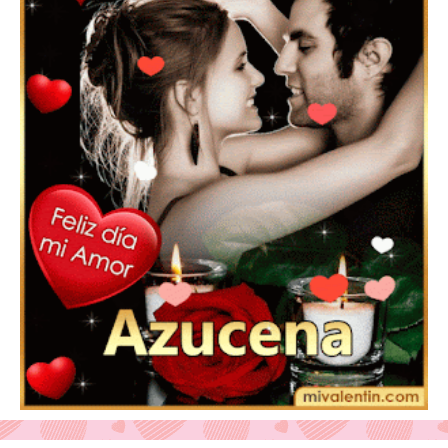
Feliz San Valentín Eudocia