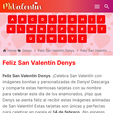
Skip to main content
A
B
C
D
E
F
G
H
I
J
K
L
M
N
O
P
Q
R
S
T
U
V
W
X
Y
Z
Home
Denys
Feliz San Valentín Denys
Feliz San Valentín Denys
Feliz San Valentín Denys
Feliz San Valentín Denys
. ¡Celebra San Valentín con
imágenes bonitas y personalizadas de Denys! Descarga
y comparte estas hermosas tarjetas con su nombre
para celebrar este día de los enamorados. ¡Haz que
Denys se sienta feliz al recibir estas imágenes animadas
de San Valentín! Estas tarjetas son únicas y perfectas
para celebrar en pareja el
14 de febrero
. ¡No esperes