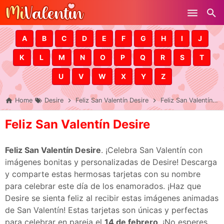
Skip to main content
A
B
C
D
E
F
G
H
I
J
K
L
M
N
O
P
Q
R
S
T
U
V
W
X
Y
Z
Home
Desire
Feliz San Valentín Desire
Feliz San Valentín Desire
Feliz San Valentín Desire
Feliz San Valentín Desire
. ¡Celebra San Valentín con
imágenes bonitas y personalizadas de Desire! Descarga
y comparte estas hermosas tarjetas con su nombre
para celebrar este día de los enamorados. ¡Haz que
Desire se sienta feliz al recibir estas imágenes animadas
de San Valentín! Estas tarjetas son únicas y perfectas
para celebrar en pareja el
14 de febrero
. ¡No esperes