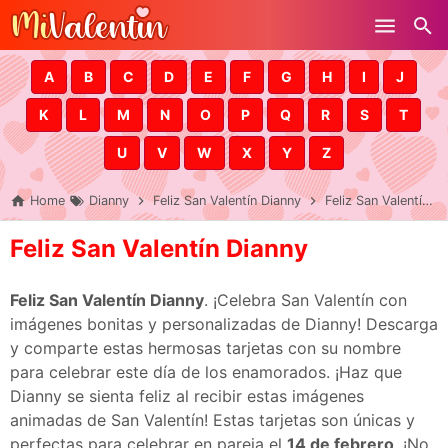
Skip to main content
A
B
C
D
E
F
G
H
I
J
K
L
M
N
O
P
Q
R
S
T
U
V
W
X
Y
Z
Home
Dianny
Feliz San Valentín Dianny
Feliz San Valentín Dianny
Feliz San Valentín Dianny
Feliz San Valentín Dianny
. ¡Celebra San Valentín con
imágenes bonitas y personalizadas de Dianny! Descarga
y comparte estas hermosas tarjetas con su nombre
para celebrar este día de los enamorados. ¡Haz que
Dianny se sienta feliz al recibir estas imágenes
animadas de San Valentín! Estas tarjetas son únicas y
perfectas para celebrar en pareja el
14 de febrero
. ¡No