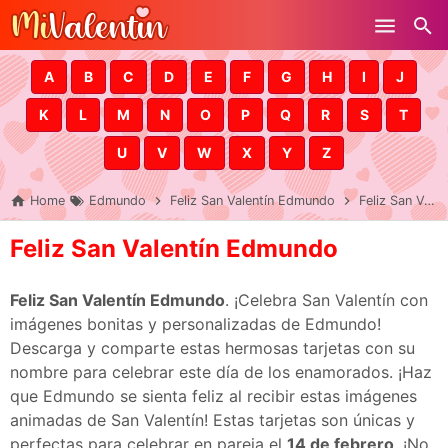
Skip to main content
A
B
C
D
E
F
G
H
I
J
K
L
M
N
O
P
Q
R
S
T
U
V
W
X
Y
Z
Home
Edmundo
Feliz San Valentín Edmundo
Feliz San Valentín Edmundo
Feliz San Valentín Edmundo
Feliz San Valentín Edmundo
. ¡Celebra San Valentín con
imágenes bonitas y personalizadas de Edmundo!
Descarga y comparte estas hermosas tarjetas con su
nombre para celebrar este día de los enamorados. ¡Haz
que Edmundo se sienta feliz al recibir estas imágenes
animadas de San Valentín! Estas tarjetas son únicas y
perfectas para celebrar en pareja el
14 de febrero
. ¡No