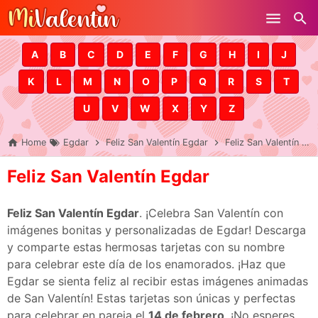
Skip to main content
A
B
C
D
E
F
G
H
I
J
K
L
M
N
O
P
Q
R
S
T
U
V
W
X
Y
Z
Home
Egdar
Feliz San Valentín Egdar
Feliz San Valentín Egdar
Feliz San Valentín Egdar
Feliz San Valentín Egdar
. ¡Celebra San Valentín con
imágenes bonitas y personalizadas de Egdar! Descarga
y comparte estas hermosas tarjetas con su nombre
para celebrar este día de los enamorados. ¡Haz que
Egdar se sienta feliz al recibir estas imágenes animadas
de San Valentín! Estas tarjetas son únicas y perfectas
para celebrar en pareja el
14 de febrero
. ¡No esperes