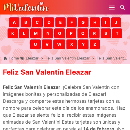
Skip to main content
A
B
C
D
E
F
G
H
I
J
K
L
M
N
O
P
Q
R
S
T
U
V
W
X
Y
Z
Home
Eleazar
Feliz San Valentín Eleazar
Feliz San Valentín Eleazar
Feliz San Valentín Eleazar
Feliz San Valentín Eleazar
. ¡Celebra San Valentín con
imágenes bonitas y personalizadas de Eleazar!
Descarga y comparte estas hermosas tarjetas con su
nombre para celebrar este día de los enamorados. ¡Haz
que Eleazar se sienta feliz al recibir estas imágenes
animadas de San Valentín! Estas tarjetas son únicas y
perfectas para celebrar en pareja el
14 de febrero
. ¡No