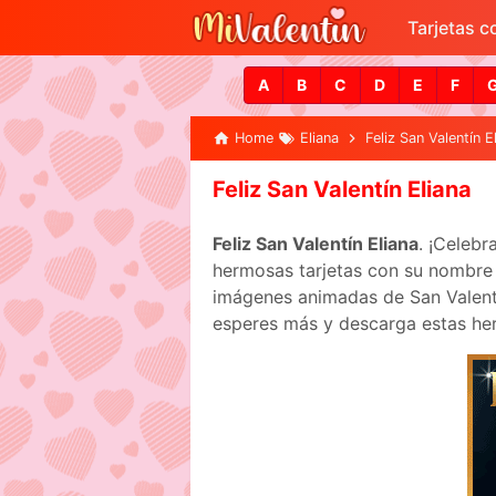
Tarjetas 
A
B
C
D
E
F
Home
Eliana
Feliz San Valentín E
Feliz San Valentín Eliana
Feliz San Valentín Eliana
. ¡Celeb
hermosas tarjetas con su nombre p
imágenes animadas de San Valentín
esperes más y descarga estas her