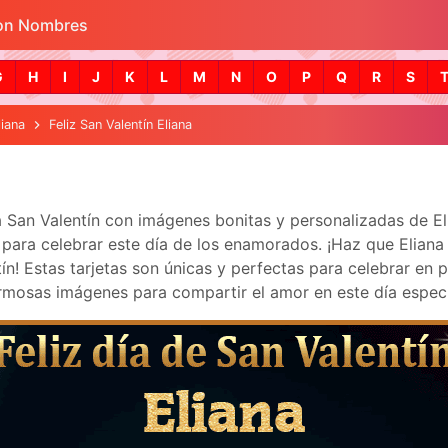
con Nombres
Skip to main content
G
H
I
J
K
L
M
N
O
P
Q
R
S
liana
Feliz San Valentín Eliana
ra San Valentín con imágenes bonitas y personalizadas de E
ara celebrar este día de los enamorados. ¡Haz que Eliana se
! Estas tarjetas son únicas y perfectas para celebrar en p
mosas imágenes para compartir el amor en este día especi