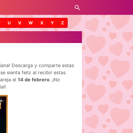
T
U
V
W
X
Y
Z
liana! Descarga y comparte estas
 sienta feliz al recibir estas
areja el
14 de febrero
. ¡No
al!