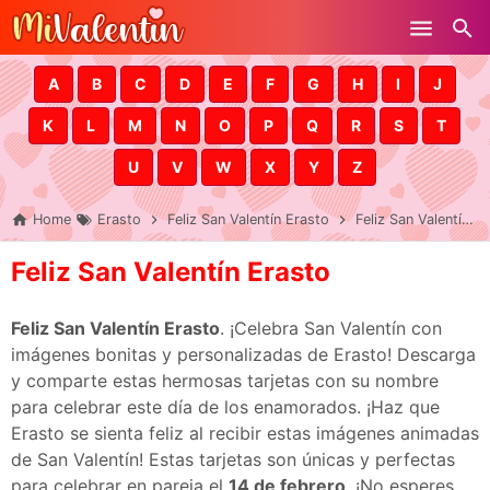
Skip to main content
A
B
C
D
E
F
G
H
I
J
K
L
M
N
O
P
Q
R
S
T
U
V
W
X
Y
Z
Home
Erasto
Feliz San Valentín Erasto
Feliz San Valentín Erasto
Feliz San Valentín Erasto
Feliz San Valentín Erasto
. ¡Celebra San Valentín con
imágenes bonitas y personalizadas de Erasto! Descarga
y comparte estas hermosas tarjetas con su nombre
para celebrar este día de los enamorados. ¡Haz que
Erasto se sienta feliz al recibir estas imágenes animadas
de San Valentín! Estas tarjetas son únicas y perfectas
para celebrar en pareja el
14 de febrero
. ¡No esperes