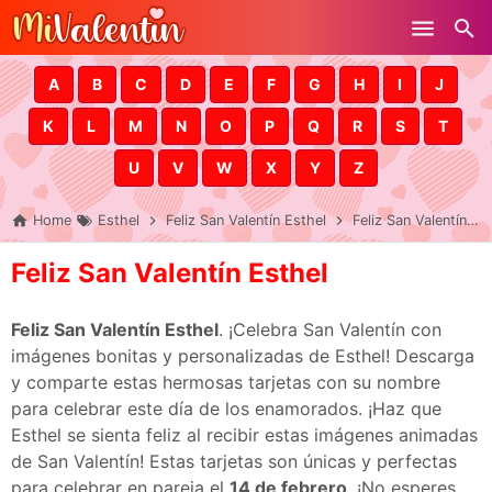
Skip to main content
A
B
C
D
E
F
G
H
I
J
K
L
M
N
O
P
Q
R
S
T
U
V
W
X
Y
Z
Home
Esthel
Feliz San Valentín Esthel
Feliz San Valentín Esthel
Feliz San Valentín Esthel
Feliz San Valentín Esthel
. ¡Celebra San Valentín con
imágenes bonitas y personalizadas de Esthel! Descarga
y comparte estas hermosas tarjetas con su nombre
para celebrar este día de los enamorados. ¡Haz que
Esthel se sienta feliz al recibir estas imágenes animadas
de San Valentín! Estas tarjetas son únicas y perfectas
para celebrar en pareja el
14 de febrero
. ¡No esperes