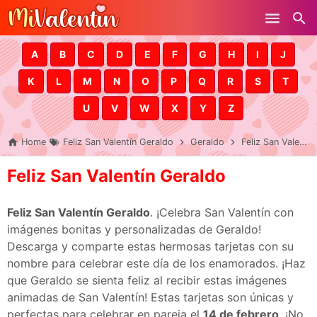
Skip to main content
A
B
C
D
E
F
G
H
I
J
K
L
M
N
O
P
Q
R
S
T
U
V
W
X
Y
Z
Home
Feliz San Valentín Geraldo
Geraldo
Feliz San Valentín Geraldo
Feliz San Valentín Geraldo
Feliz San Valentín Geraldo
. ¡Celebra San Valentín con
imágenes bonitas y personalizadas de Geraldo!
Descarga y comparte estas hermosas tarjetas con su
nombre para celebrar este día de los enamorados. ¡Haz
que Geraldo se sienta feliz al recibir estas imágenes
animadas de San Valentín! Estas tarjetas son únicas y
perfectas para celebrar en pareja el
14 de febrero
. ¡No