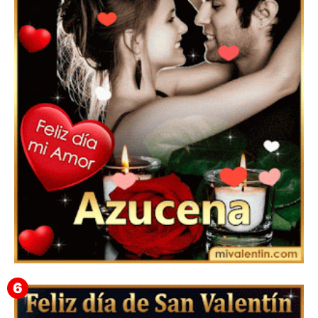
Feliz San Valentín Eudocia