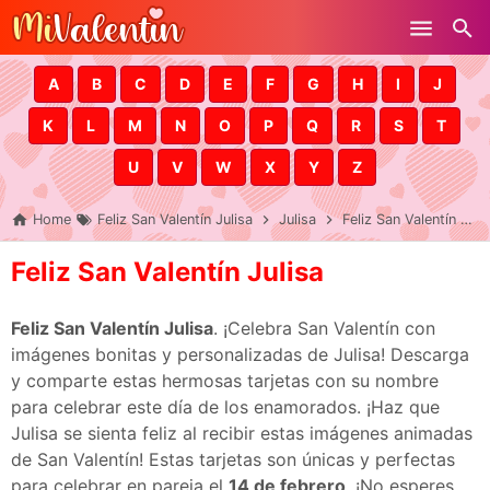
Skip to main content
A
B
C
D
E
F
G
H
I
J
K
L
M
N
O
P
Q
R
S
T
U
V
W
X
Y
Z
Home
Feliz San Valentín Julisa
Julisa
Feliz San Valentín Julisa
Feliz San Valentín Julisa
Feliz San Valentín Julisa
. ¡Celebra San Valentín con
imágenes bonitas y personalizadas de Julisa! Descarga
y comparte estas hermosas tarjetas con su nombre
para celebrar este día de los enamorados. ¡Haz que
Julisa se sienta feliz al recibir estas imágenes animadas
de San Valentín! Estas tarjetas son únicas y perfectas
para celebrar en pareja el
14 de febrero
. ¡No esperes