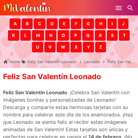
Skip to main content
A
B
C
D
E
F
G
H
I
J
K
L
M
N
O
P
Q
R
S
T
U
V
W
X
Y
Z
Home
Feliz San Valentín Leonado
Leonado
Feliz San Valentín Leonado
Feliz San Valentín Leonado
Feliz San Valentín Leonado
. ¡Celebra San Valentín con
imágenes bonitas y personalizadas de Leonado!
Descarga y comparte estas hermosas tarjetas con su
nombre para celebrar este día de los enamorados. ¡Haz
que Leonado se sienta feliz al recibir estas imágenes
animadas de San Valentín! Estas tarjetas son únicas y
perfectas para celebrar en pareja el
14 de febrero
. ¡No