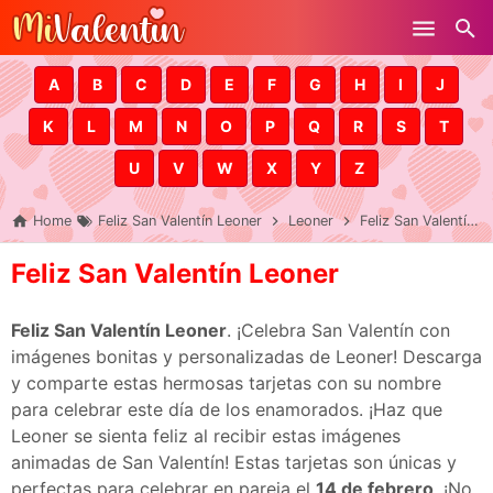
Skip to main content
A
B
C
D
E
F
G
H
I
J
K
L
M
N
O
P
Q
R
S
T
U
V
W
X
Y
Z
Home
Feliz San Valentín Leoner
Leoner
Feliz San Valentín Leoner
Feliz San Valentín Leoner
Feliz San Valentín Leoner
. ¡Celebra San Valentín con
imágenes bonitas y personalizadas de Leoner! Descarga
y comparte estas hermosas tarjetas con su nombre
para celebrar este día de los enamorados. ¡Haz que
Leoner se sienta feliz al recibir estas imágenes
animadas de San Valentín! Estas tarjetas son únicas y
perfectas para celebrar en pareja el
14 de febrero
. ¡No