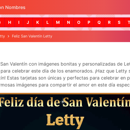
con Nombres
Skip to main content
G
H
I
J
K
L
M
N
O
P
Q
R
S
tty
Feliz San Valentín Letty
a San Valentín con imágenes bonitas y personalizadas de L
ara celebrar este día de los enamorados. ¡Haz que Letty se 
! Estas tarjetas son únicas y perfectas para celebrar en p
mosas imágenes para compartir el amor en este día especi