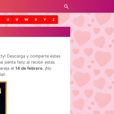
T
U
V
W
X
Y
Z
etty! Descarga y comparte estas
sienta feliz al recibir estas
areja el
14 de febrero
. ¡No
al!