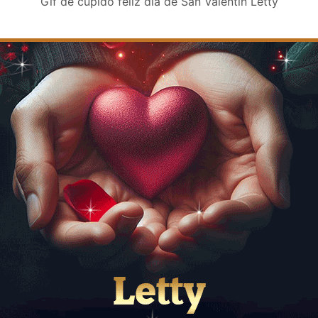
Gif de cupido feliz día de San Valentin Letty