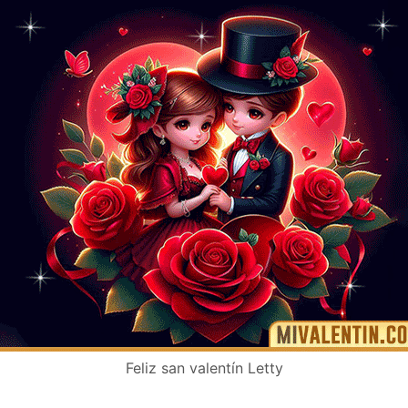
Feliz san valentín Letty