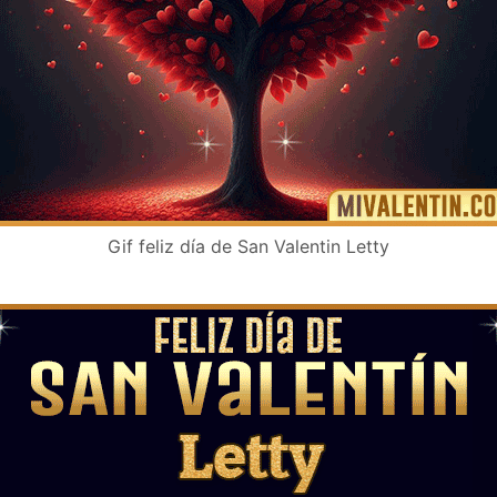
Gif feliz día de San Valentin Letty