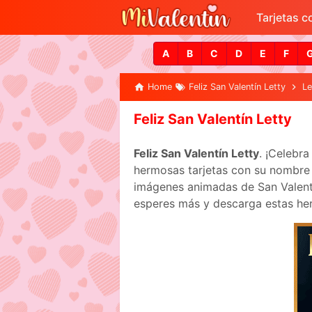
Tarjetas 
A
B
C
D
E
F
Home
Feliz San Valentín Letty
Le
Feliz San Valentín Letty
Feliz San Valentín Letty
. ¡Celebr
hermosas tarjetas con su nombre p
imágenes animadas de San Valentín
esperes más y descarga estas her