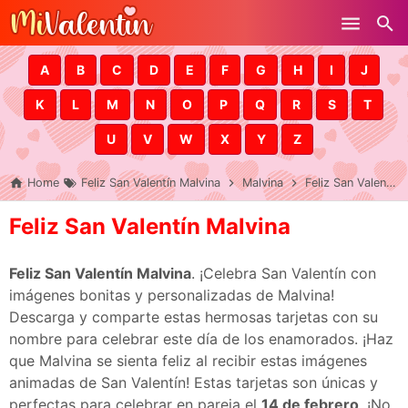
Skip to main content
A
B
C
D
E
F
G
H
I
J
K
L
M
N
O
P
Q
R
S
T
U
V
W
X
Y
Z
Home
Feliz San Valentín Malvina
Malvina
Feliz San Valentín Malvina
Feliz San Valentín Malvina
Feliz San Valentín Malvina
. ¡Celebra San Valentín con
imágenes bonitas y personalizadas de Malvina!
Descarga y comparte estas hermosas tarjetas con su
nombre para celebrar este día de los enamorados. ¡Haz
que Malvina se sienta feliz al recibir estas imágenes
animadas de San Valentín! Estas tarjetas son únicas y
perfectas para celebrar en pareja el
14 de febrero
. ¡No