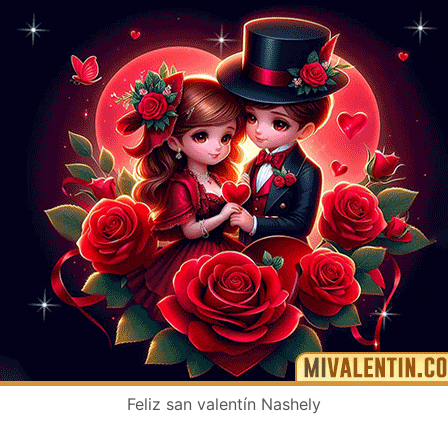
Feliz san valentín Nashely