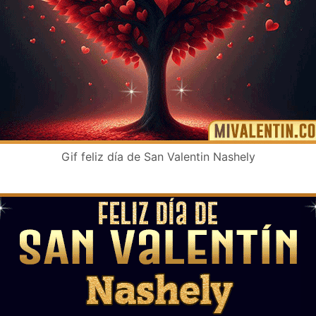
Gif feliz día de San Valentin Nashely