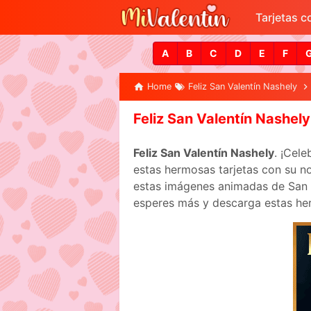
Tarjetas 
A
B
C
D
E
F
Home
Feliz San Valentín Nashely
Feliz San Valentín Nashely
Feliz San Valentín Nashely
. ¡Cel
estas hermosas tarjetas con su no
estas imágenes animadas de San Va
esperes más y descarga estas her