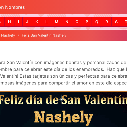
con Nombres
Skip to main content
G
H
I
J
K
L
M
N
O
P
Q
R
S
Nashely
Feliz San Valentín Nashely
ebra San Valentín con imágenes bonitas y personalizadas d
mbre para celebrar este día de los enamorados. ¡Haz que Nas
lentín! Estas tarjetas son únicas y perfectas para celebra
mosas imágenes para compartir el amor en este día especi