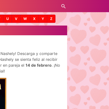
T
U
V
W
X
Y
Z
e Nashely! Descarga y comparte
hely se sienta feliz al recibir
r en pareja el
14 de febrero
. ¡No
al!