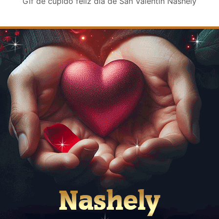
Gif de cupido feliz día de San Valentin Nashely