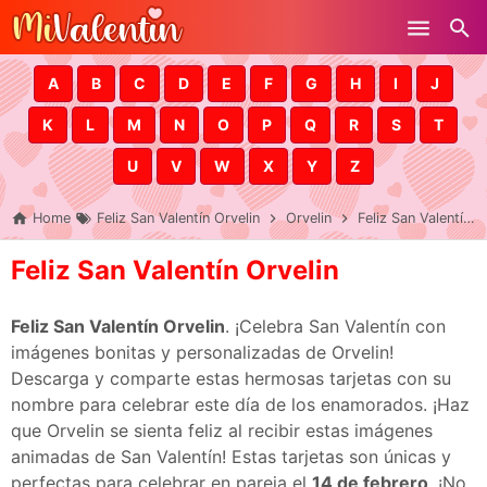
Skip to main content
A
B
C
D
E
F
G
H
I
J
K
L
M
N
O
P
Q
R
S
T
U
V
W
X
Y
Z
Home
Feliz San Valentín Orvelin
Orvelin
Feliz San Valentín Orvelin
Feliz San Valentín Orvelin
Feliz San Valentín Orvelin
. ¡Celebra San Valentín con
imágenes bonitas y personalizadas de Orvelin!
Descarga y comparte estas hermosas tarjetas con su
nombre para celebrar este día de los enamorados. ¡Haz
que Orvelin se sienta feliz al recibir estas imágenes
animadas de San Valentín! Estas tarjetas son únicas y
perfectas para celebrar en pareja el
14 de febrero
. ¡No