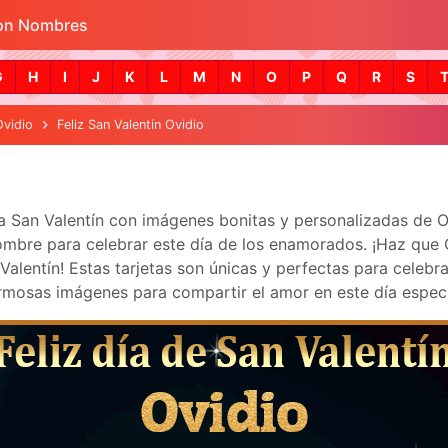
con Nombres
Skip to main content
G
H
I
J
K
L
M
N
O
P
Q
R
S
Ovidio
Feliz San Valentín Ovidio
ra San Valentín con imágenes bonitas y personalizadas de 
mbre para celebrar este día de los enamorados. ¡Haz que Ovi
lentín! Estas tarjetas son únicas y perfectas para celebra
mosas imágenes para compartir el amor en este día especi