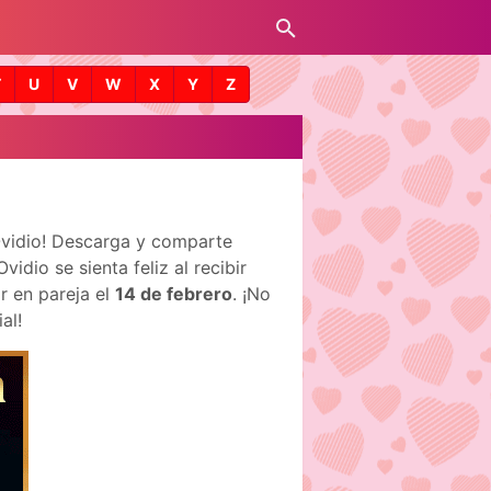
T
U
V
W
X
Y
Z
Ovidio! Descarga y comparte
dio se sienta feliz al recibir
r en pareja el
14 de febrero
. ¡No
al!