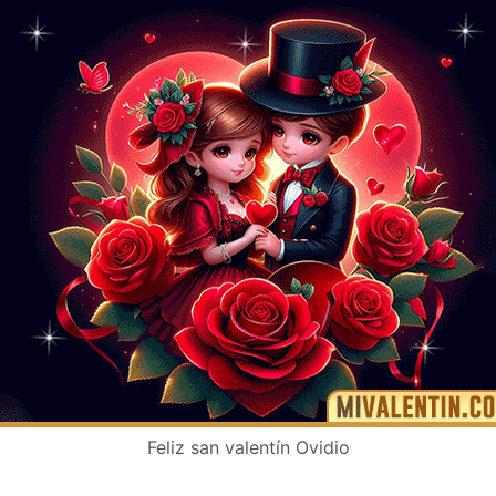
Feliz san valentín Ovidio