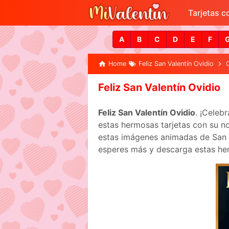
Tarjetas 
A
B
C
D
E
F
Home
Feliz San Valentín Ovidio
Feliz San Valentín Ovidio
Feliz San Valentín Ovidio
. ¡Celeb
estas hermosas tarjetas con su no
estas imágenes animadas de San Va
esperes más y descarga estas her