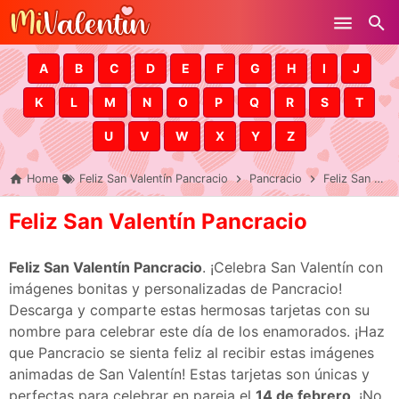
Skip to main content
A
B
C
D
E
F
G
H
I
J
K
L
M
N
O
P
Q
R
S
T
U
V
W
X
Y
Z
Home
Feliz San Valentín Pancracio
Pancracio
Feliz San Valentín Pancracio
Feliz San Valentín Pancracio
Feliz San Valentín Pancracio
. ¡Celebra San Valentín con
imágenes bonitas y personalizadas de Pancracio!
Descarga y comparte estas hermosas tarjetas con su
nombre para celebrar este día de los enamorados. ¡Haz
que Pancracio se sienta feliz al recibir estas imágenes
animadas de San Valentín! Estas tarjetas son únicas y
perfectas para celebrar en pareja el
14 de febrero
. ¡No