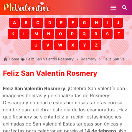
Skip to main content
A
B
C
D
E
F
G
H
I
J
K
L
M
N
O
P
Q
R
S
T
U
V
W
X
Y
Z
Home
Feliz San Valentín Rosmery
Rosmery
Feliz San Valentín Rosmery
Feliz San Valentín Rosmery
Feliz San Valentín Rosmery
. ¡Celebra San Valentín con
imágenes bonitas y personalizadas de Rosmery!
Descarga y comparte estas hermosas tarjetas con su
nombre para celebrar este día de los enamorados. ¡Haz
que Rosmery se sienta feliz al recibir estas imágenes
animadas de San Valentín! Estas tarjetas son únicas y
perfectas para celebrar en pareja el
14 de febrero
. ¡No