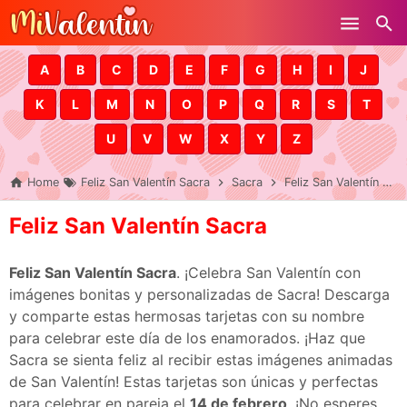
Skip to main content
A
B
C
D
E
F
G
H
I
J
K
L
M
N
O
P
Q
R
S
T
U
V
W
X
Y
Z
Home
Feliz San Valentín Sacra
Sacra
Feliz San Valentín Sacra
Feliz San Valentín Sacra
Feliz San Valentín Sacra
. ¡Celebra San Valentín con
imágenes bonitas y personalizadas de Sacra! Descarga
y comparte estas hermosas tarjetas con su nombre
para celebrar este día de los enamorados. ¡Haz que
Sacra se sienta feliz al recibir estas imágenes animadas
de San Valentín! Estas tarjetas son únicas y perfectas
para celebrar en pareja el
14 de febrero
. ¡No esperes