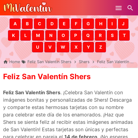
Skip to main content
A
B
C
D
E
F
G
H
I
J
K
L
M
N
O
P
Q
R
S
T
U
V
W
X
Y
Z
Home
Feliz San Valentín Shers
Shers
Feliz San Valentín Shers
Feliz San Valentín Shers
Feliz San Valentín Shers
. ¡Celebra San Valentín con
imágenes bonitas y personalizadas de Shers! Descarga
y comparte estas hermosas tarjetas con su nombre
para celebrar este día de los enamorados. ¡Haz que
Shers se sienta feliz al recibir estas imágenes animadas
de San Valentín! Estas tarjetas son únicas y perfectas
para celebrar en pareja el
14 de febrero
. ¡No esperes