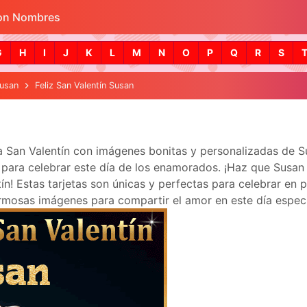
con Nombres
Skip to main content
G
H
I
J
K
L
M
N
O
P
Q
R
S
usan
Feliz San Valentín Susan
ra San Valentín con imágenes bonitas y personalizadas de 
ara celebrar este día de los enamorados. ¡Haz que Susan se 
! Estas tarjetas son únicas y perfectas para celebrar en p
mosas imágenes para compartir el amor en este día especi