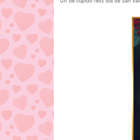
Gif de cupido feliz día de San Va