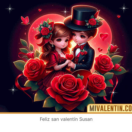
Feliz san valentín Susan