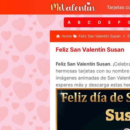
Tarjetas 
A
B
C
D
E
F
Home
Feliz San Valentín Susan
S
Feliz San Valentín Susan
Feliz San Valentín Susan
. ¡Celeb
hermosas tarjetas con su nombre p
imágenes animadas de San Valentín
esperes más y descarga estas her