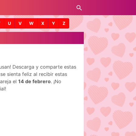
T
U
V
W
X
Y
Z
Susan! Descarga y comparte estas
sienta feliz al recibir estas
areja el
14 de febrero
. ¡No
al!