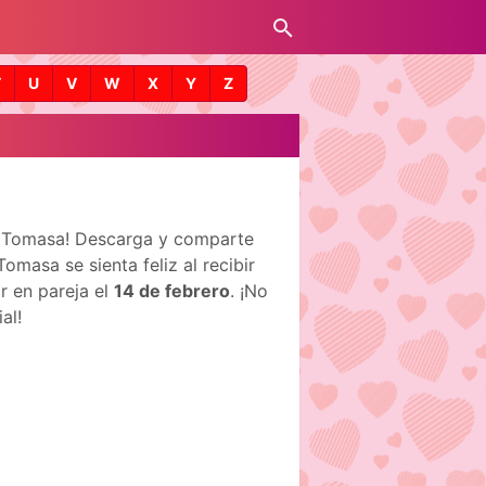
T
U
V
W
X
Y
Z
de Tomasa! Descarga y comparte
masa se sienta feliz al recibir
r en pareja el
14 de febrero
. ¡No
al!