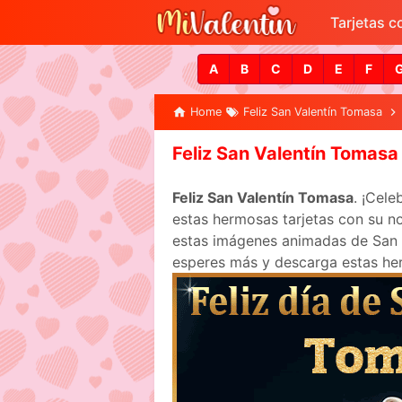
Tarjetas 
A
B
C
D
E
F
Home
Feliz San Valentín Tomasa
Feliz San Valentín Tomasa
Feliz San Valentín Tomasa
. ¡Cel
estas hermosas tarjetas con su no
estas imágenes animadas de San Va
esperes más y descarga estas her