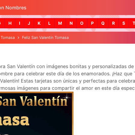
con Nombres
Skip to main content
G
H
I
J
K
L
M
N
O
P
Q
R
S
Tomasa
Feliz San Valentín Tomasa
ebra San Valentín con imágenes bonitas y personalizadas 
mbre para celebrar este día de los enamorados. ¡Haz que To
lentín! Estas tarjetas son únicas y perfectas para celebra
mosas imágenes para compartir el amor en este día especi