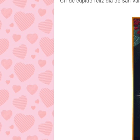
Gif de cupido feliz día de San Va