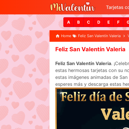
Tarjetas 
A
B
C
D
E
F
Home
Feliz San Valentín Valeria
Feliz San Valentín Valeria
Feliz San Valentín Valeria
. ¡Cele
estas hermosas tarjetas con su no
estas imágenes animadas de San Va
esperes más y descarga estas her