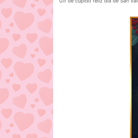
Gif de cupido feliz día de San Val