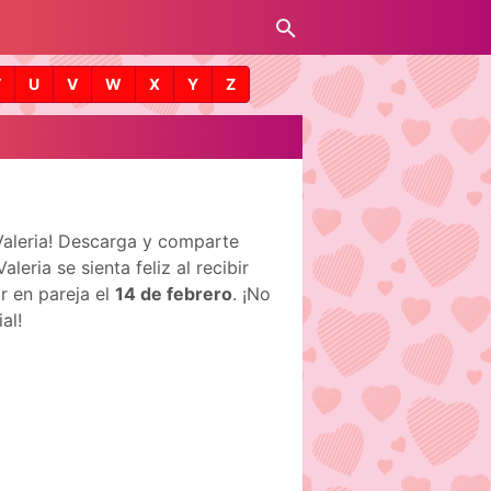
T
U
V
W
X
Y
Z
Valeria! Descarga y comparte
ria se sienta feliz al recibir
r en pareja el
14 de febrero
. ¡No
al!