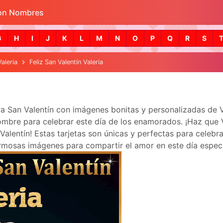
con Nombres
Skip to main content
G
H
I
J
K
L
M
N
O
P
Q
R
S
Valeria
Feliz San Valentín Valeria
bra San Valentín con imágenes bonitas y personalizadas de 
mbre para celebrar este día de los enamorados. ¡Haz que Vale
lentín! Estas tarjetas son únicas y perfectas para celebra
mosas imágenes para compartir el amor en este día especi