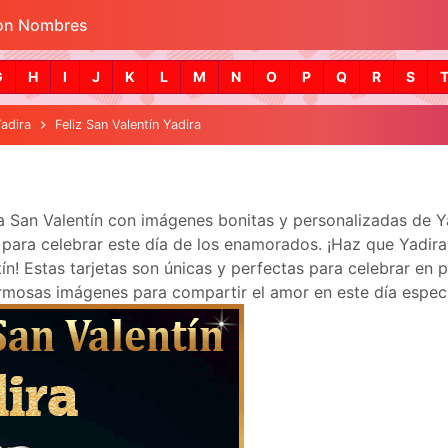
con Nombres
Skip to main content
G
H
I
J
K
L
M
N
O
P
Q
R
S
adira
Feliz San Valentín Yadira
ra San Valentín con imágenes bonitas y personalizadas de 
ara celebrar este día de los enamorados. ¡Haz que Yadira se
! Estas tarjetas son únicas y perfectas para celebrar en p
mosas imágenes para compartir el amor en este día especi