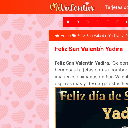
Tarjetas 
A
B
C
D
E
F
Home
Feliz San Valentín Yadira
Y
Feliz San Valentín Yadira
Feliz San Valentín Yadira
. ¡Celeb
hermosas tarjetas con su nombre p
imágenes animadas de San Valentín
esperes más y descarga estas her