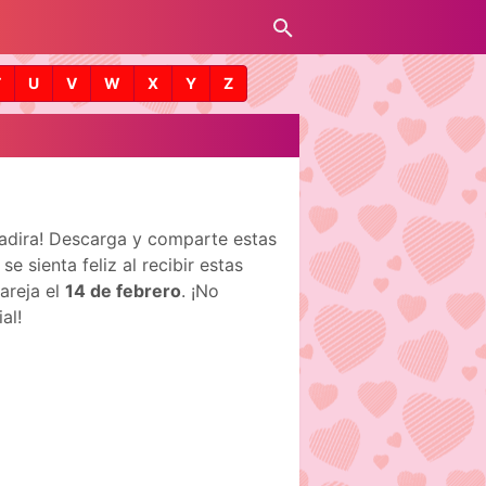
T
U
V
W
X
Y
Z
Yadira! Descarga y comparte estas
 sienta feliz al recibir estas
areja el
14 de febrero
. ¡No
al!