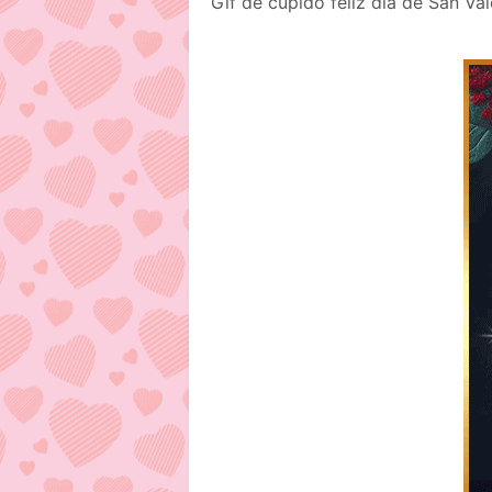
Gif de cupido feliz día de San Val