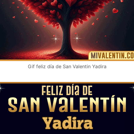
Gif feliz día de San Valentin Yadira