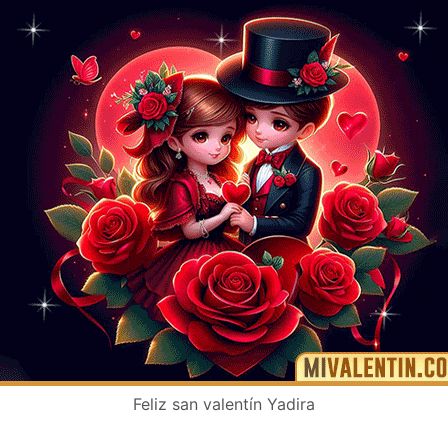
Feliz san valentín Yadira