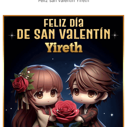
Feliz san valentín Yireth