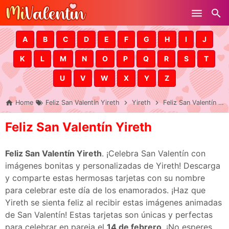
Skip to main content
A
B
C
D
E
F
G
H
I
J
K
L
M
N
O
P
Q
R
S
T
U
V
W
X
Y
Z
Home
Feliz San Valentín Yireth
Yireth
Feliz San Valentín Yireth
Feliz San Valentín Yireth
Feliz San Valentín Yireth
. ¡Celebra San Valentín con
imágenes bonitas y personalizadas de Yireth! Descarga
y comparte estas hermosas tarjetas con su nombre
para celebrar este día de los enamorados. ¡Haz que
Yireth se sienta feliz al recibir estas imágenes animadas
de San Valentín! Estas tarjetas son únicas y perfectas
para celebrar en pareja el
14 de febrero
. ¡No esperes