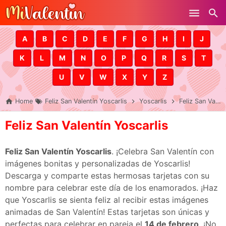
Skip to main content
A
B
C
D
E
F
G
H
I
J
K
L
M
N
O
P
Q
R
S
T
U
V
W
X
Y
Z
Home
Feliz San Valentín Yoscarlis
Yoscarlis
Feliz San Valentín Yoscarlis
Feliz San Valentín Yoscarlis
Feliz San Valentín Yoscarlis
. ¡Celebra San Valentín con
imágenes bonitas y personalizadas de Yoscarlis!
Descarga y comparte estas hermosas tarjetas con su
nombre para celebrar este día de los enamorados. ¡Haz
que Yoscarlis se sienta feliz al recibir estas imágenes
animadas de San Valentín! Estas tarjetas son únicas y
perfectas para celebrar en pareja el
14 de febrero
. ¡No