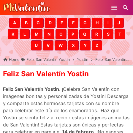
Skip to main content
A
B
C
D
E
F
G
H
I
J
K
L
M
N
O
P
Q
R
S
T
U
V
W
X
Y
Z
Home
Feliz San Valentín Yostin
Yostin
Feliz San Valentín Yostin
Feliz San Valentín Yostin
Feliz San Valentín Yostin
. ¡Celebra San Valentín con
imágenes bonitas y personalizadas de Yostin! Descarga
y comparte estas hermosas tarjetas con su nombre
para celebrar este día de los enamorados. ¡Haz que
Yostin se sienta feliz al recibir estas imágenes animadas
de San Valentín! Estas tarjetas son únicas y perfectas
para celebrar en pareja el
14 de febrero
. ¡No esperes