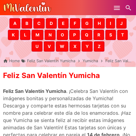
Skip to main content
A
B
C
D
E
F
G
H
I
J
K
L
M
N
O
P
Q
R
S
T
U
V
W
X
Y
Z
Home
Feliz San Valentín Yumicha
Yumicha
Feliz San Valentín Yumicha
Feliz San Valentín Yumicha
Feliz San Valentín Yumicha
. ¡Celebra San Valentín con
imágenes bonitas y personalizadas de Yumicha!
Descarga y comparte estas hermosas tarjetas con su
nombre para celebrar este día de los enamorados. ¡Haz
que Yumicha se sienta feliz al recibir estas imágenes
animadas de San Valentín! Estas tarjetas son únicas y
perfectas para celebrar en pareja el
14 de febrero
. ¡No