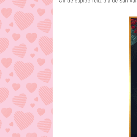
Gif de cupido feliz día de San Va