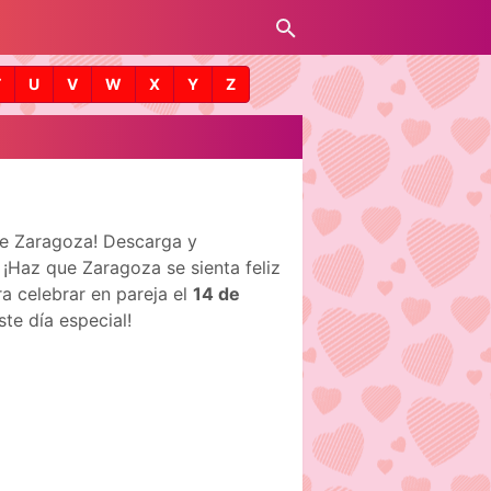
T
U
V
W
X
Y
Z
de Zaragoza! Descarga y
¡Haz que Zaragoza se sienta feliz
ra celebrar en pareja el
14 de
te día especial!