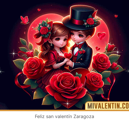
Feliz san valentín Zaragoza