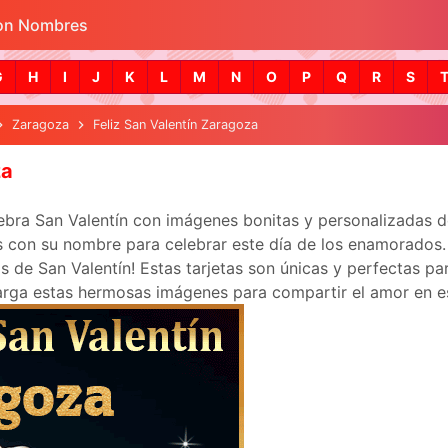
con Nombres
Skip to main content
G
H
I
J
K
L
M
N
O
P
Q
R
S
Zaragoza
Feliz San Valentín Zaragoza
za
lebra San Valentín con imágenes bonitas y personalizadas 
 con su nombre para celebrar este día de los enamorados. 
s de San Valentín! Estas tarjetas son únicas y perfectas pa
arga estas hermosas imágenes para compartir el amor en es