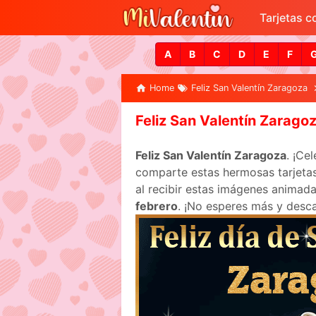
Tarjetas 
A
B
C
D
E
F
Home
Feliz San Valentín Zaragoza
Feliz San Valentín Zarago
Feliz San Valentín Zaragoza
. ¡Ce
comparte estas hermosas tarjetas
al recibir estas imágenes animada
febrero
. ¡No esperes más y desc