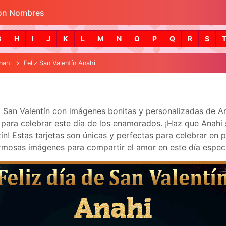
con Nombres
Skip to main content
G
H
I
J
K
L
M
N
O
P
Q
R
S
nahi
Feliz San Valentín Anahi
a San Valentín con imágenes bonitas y personalizadas de 
ara celebrar este día de los enamorados. ¡Haz que Anahi se 
! Estas tarjetas son únicas y perfectas para celebrar en p
mosas imágenes para compartir el amor en este día especi