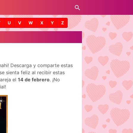
T
U
V
W
X
Y
Z
Anahi! Descarga y comparte estas
sienta feliz al recibir estas
areja el
14 de febrero
. ¡No
al!