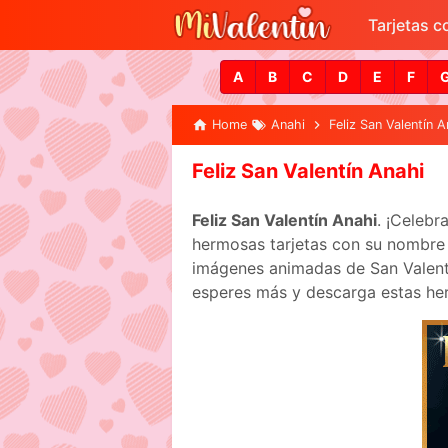
Tarjetas 
A
B
C
D
E
F
Home
Anahi
Feliz San Valentín A
Feliz San Valentín Anahi
Feliz San Valentín Anahi
. ¡Celebr
hermosas tarjetas con su nombre p
imágenes animadas de San Valentín
esperes más y descarga estas her