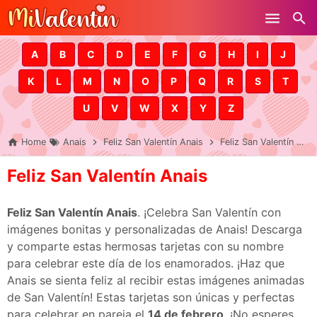
Skip to main content
A
B
C
D
E
F
G
H
I
J
K
L
M
N
O
P
Q
R
S
T
U
V
W
X
Y
Z
Home
Anais
Feliz San Valentín Anais
Feliz San Valentín Anais
Feliz San Valentín Anais
Feliz San Valentín Anais
. ¡Celebra San Valentín con
imágenes bonitas y personalizadas de Anais! Descarga
y comparte estas hermosas tarjetas con su nombre
para celebrar este día de los enamorados. ¡Haz que
Anais se sienta feliz al recibir estas imágenes animadas
de San Valentín! Estas tarjetas son únicas y perfectas
para celebrar en pareja el
14 de febrero
. ¡No esperes