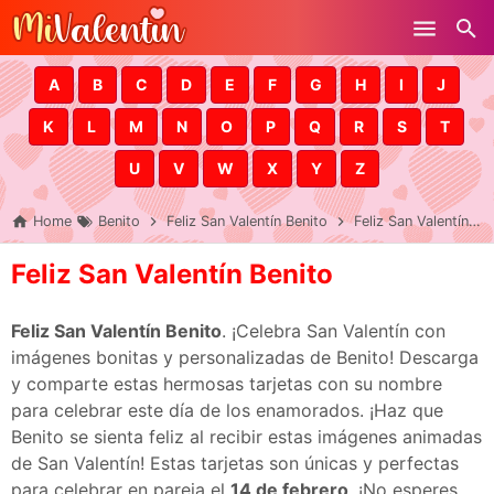
Skip to main content
A
B
C
D
E
F
G
H
I
J
K
L
M
N
O
P
Q
R
S
T
U
V
W
X
Y
Z
Home
Benito
Feliz San Valentín Benito
Feliz San Valentín Benito
Feliz San Valentín Benito
Feliz San Valentín Benito
. ¡Celebra San Valentín con
imágenes bonitas y personalizadas de Benito! Descarga
y comparte estas hermosas tarjetas con su nombre
para celebrar este día de los enamorados. ¡Haz que
Benito se sienta feliz al recibir estas imágenes animadas
de San Valentín! Estas tarjetas son únicas y perfectas
para celebrar en pareja el
14 de febrero
. ¡No esperes