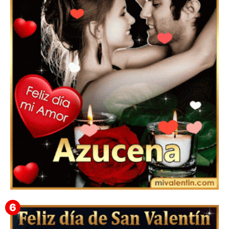
Feliz San Valentín Eudocia