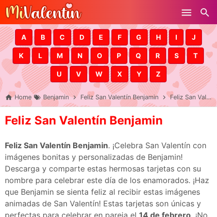
Skip to main content
A
B
C
D
E
F
G
H
I
J
K
L
M
N
O
P
Q
R
S
T
U
V
W
X
Y
Z
Home
Benjamin
Feliz San Valentín Benjamin
Feliz San Valentín Benjamin
Feliz San Valentín Benjamin
Feliz San Valentín Benjamin
. ¡Celebra San Valentín con
imágenes bonitas y personalizadas de Benjamin!
Descarga y comparte estas hermosas tarjetas con su
nombre para celebrar este día de los enamorados. ¡Haz
que Benjamin se sienta feliz al recibir estas imágenes
animadas de San Valentín! Estas tarjetas son únicas y
perfectas para celebrar en pareja el
14 de febrero
. ¡No